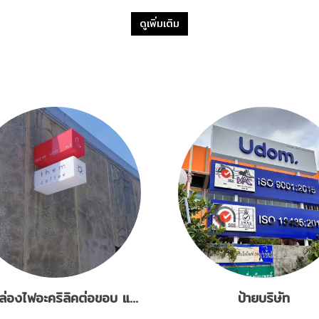
ดูเพิ่มเติม
ป้ายกล่องไฟอะคริลิคต่อขอบ แสงออก5ด้าน
ป้ายบริษัท