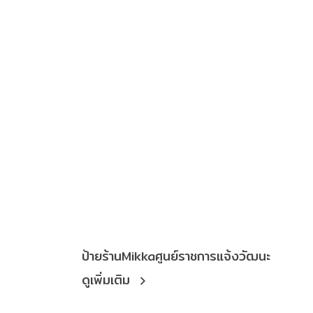
ป้ายร้านMikkaศูนย์ราชการแจ้งวัฒนะ
ดูเพิ่มเติม