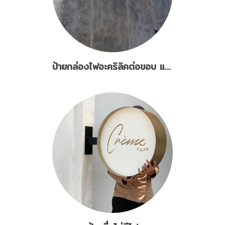
ป้ายกล่องไฟอะคริลิคต่อขอบ แสงออก5ด้าน