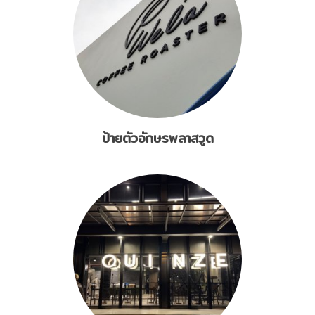
ป้ายตัวอักษรพลาสวูด